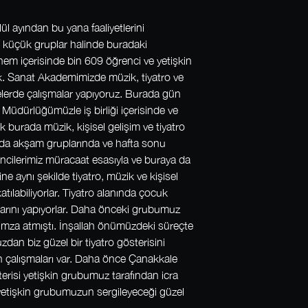
ül ayından bu yana faaliyetlerini
 küçük gruplar halinde buradaki
önem içerisinde bin 609 öğrenci ve yetişkin
ük. Sanat Akademimizde müzik, tiyatro ve
ölyelerde çalışmalar yapıyoruz. Burada gün
m Müdürlüğümüzle iş birliği içerisinde ve
burada müzik, kişisel gelişim ve tiyatro
şında akşam gruplarında ve hafta sonu
encilerimiz müracaat esasıyla ve buraya da
ne aynı şekilde tiyatro, müzik ve kişisel
atılabiliyorlar. Tiyatro alanında çocuk
malarını yapıyorlar. Daha önceki grubumuz
e imza atmıştı. İnşallah önümüzdeki süreçte
dan biz güzel bir tiyatro gösterisini
zın çalışmaları var. Daha önce Çanakkale
erisi yetişkin grubumuz tarafından icra
 yetişkin grubumuzun sergileyeceği güzel