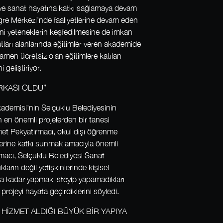
r ve sanat hayatına katkı sağlamaya devam
re Merkezi’nde faaliyetlerine devam eden
ni yeteneklerin keşfedilmesine de imkan
atları alanlarında eğitimler veren akademide
amen ücretsiz olan eğitimlere katılan
 geliştiriyor.
RKASI OLDU”
ademisi'nin Selçuklu Belediyesinin
n en önemli projelerden bir tanesi
et Pekyatırmacı, okul dışı öğrenme
mlerine katkı sunmak amacıyla önemli
ırmacı, Selçuklu Belediyesi Sanat
arın değil yetişkinlerinde kişisel
a kadar yapmak isteyip yapamadıkları
projeyi hayata geçirdiklerini söyledi.
 HİZMET ALDIĞI BÜYÜK BİR YAPIYA