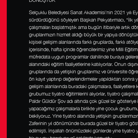
DÖNÜŞTÜK”
Selçuklu Belediyesi Sanat Akademisi’nin 2021 yılı Eyl
sürdürdüğünü söyleyen Başkan Pekyatırmacı, “İlk yıl
çalışmaları başlatmıştık ama bugün itibariyle artık d
gruplarımızın hizmet aldığı büyük bir yapıya dönüşt
kişisel gelişim alanlarında farklı gruplarda, farklı at
içerisinde, hafta içinde öğrencilerimiz yine Milli Eğiti
müfredata uygun programlar dahilinde buraya gelerek 
alanındaki eğitim faaliyetlerine katılıyorlar. Onun dı
gruplarında da yetişkin gruplarımız ve üniversite öğr
ön kayıt yaptırıp değerlendirmeler yapıldıktan sonra yi
gelişim alanlarında buradaki çalışmalara, faaliyetlere k
grubumuz tiyatro eğitimlerini alıyorlar, tiyatro çalış
Paldır Güldür Şov adı altında çok güzel bir gösteriy
yapacağımız çalışmalarla birlikte yine çocuk grubumuz
bekliyoruz. Yine tiyatro alanında yetişkin gruplarımı
Zaferinin yıl dönümünde burada güzel bir tiyatro göst
edilmişti. İnşallah önümüzdeki günlerde yine tiyatro