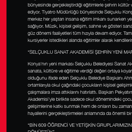
bünyesinde gerçekleştirdiği eğitimlerle şehrin kültü
ediyor. Tiyatro Müdürlüğü bünyesinde Selçuklu Kong
merkez her yaştan insana eğitim imkanı sunarken ye
sağlıyor. Müzik, kişisel gelişim, sahne ve gösteri san
güz dönemi faaliyetleri tüm hızıyla devam ediyor. Tam
kursiyerler istedikleri alanda eğitimler alarak kendilerini
“SELÇUKLU SANAT AKADEMİSİ ŞEHRİN YENİ MA
Konya'nın yeni markası Selçuklu Belediyesi Sanat Ak
sanata, kültüre ve eğitime verdiği değeri ortaya koya
olduğunu ifade eden Selçuklu Belediye Başkanı Ahm
ortamlarıyla okul çağındaki çocukların kişisel gelişi
çalışmalara imza attıklarını hatırlattı. Başkan Pekyat
Akademisi'yle birlikte sadece okul dönemindeki çocukl
gelişimlerine katkı sunmak hem de onların bu zaman
hayallerini gerçekleştirmeleri anlamında da önemli bir 
“BİN 609 ÖĞRENCİ VE YETİŞKİN GRUPLARIMIZIN